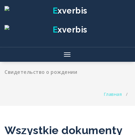
Перейти
к
содержимому
Показать/
Скрыть
навигацию
Свидетельство о рождении
Главная
/
Wszystkie dokumenty